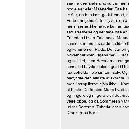
saa fra den anden, at nu var han
nogle aar eller Maaneder. Saa ha
et Aar, da hun kom godt fremad, 
Forbedringshuset for Tyveri, en a
hans hjerne ikke havde kunnet taa
sad arresteret og ventede paa en
Friheden i hvert Fald nogle Maane
samlet sammen, saa den ældste Da
og komme i en Plads. Det var en g
November kom Pigebarnet i Plads. 
og spinkel, men Hænderne sad go
som altid havde hjulpen godt til 
faa beholde hele sin Løn selv. Og
begyndte den ældste at skrante. D
men Jærnpillerne hjalp ikke – Kræ
at hoste. Da forstod Marie hvad de
og ringere og ringere blev det med
være oppe, og da Sommeren var v
ud for Datteren. Tuberkulosen hav
Drankerens Barn."