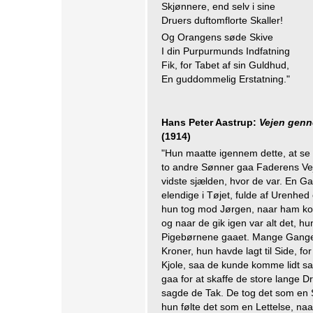
Skjønnere, end selv i sine
Druers duftomflorte Skaller!
Og Orangens søde Skive
I din Purpurmunds Indfatning
Fik, for Tabet af sin Guldhud,
En guddommelig Erstatning."
Hans Peter Aastrup:
Vejen genn
(1914)
"Hun maatte igennem dette, at se
to andre Sønner gaa Faderens Vej.
vidste sjælden, hvor de var. En G
elendige i Tøjet, fulde af Urenh
hun tog mod Jørgen, naar ham ko
og naar de gik igen var alt det, h
Pigebørnene gaaet. Mange Gange g
Kroner, hun havde lagt til Side, f
Kjole, saa de kunde komme lidt 
gaa for at skaffe de store lange 
sagde de Tak. De tog det som en Se
hun følte det som en Lettelse, naa