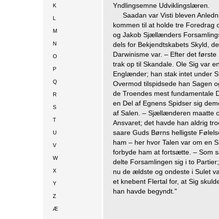
Yndlingsemne Udviklingslæren.
K
Saadan var Visti bleven Anlednin
L
kommen til at holde tre Foredrag
M
og Jakob Sjællænders Forsamlingsh
N
dels for Bekjendtskabets Skyld, de
Darwinisme var. – Efter det første 
O
trak op til Skandale. Ole Sig var 
P
Englænder; han stak intet under S
Q
Overmod tilspidsede han Sagen og 
de Troendes mest fundamentale Do
R
en Del af Egnens Spidser sig demo
S
af Salen. – Sjællænderen maatte o
T
Ansvaret; det havde han aldrig tr
saare Guds Børns helligste Følels
U
ham – her hvor Talen var om en S
V
forbyde ham at fortsætte. – Som 
W
delte Forsamlingen sig i to Partier
X
nu de ældste og ondeste i Sulet var
et knebent Flertal for, at Sig skul
Y
han havde begyndt."
Z
Æ