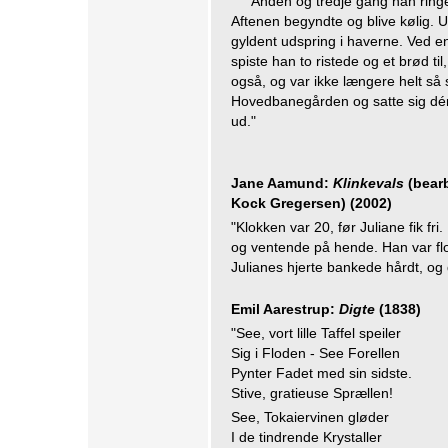
Anden og tredje gang han ringe
Aftenen begyndte og blive kølig. 
gyldent udspring i haverne. Ved 
spiste han to ristede og et brød ti
også, og var ikke længere helt så 
Hovedbanegården og satte sig dér,
ud."
Jane Aamund:
Klinkevals
(bearb
Kock Gregersen) (2002)
"Klokken var 20, før Juliane fik fr
og ventende på hende. Han var flo
Julianes hjerte bankede hårdt, og 
Emil Aarestrup:
Digte
(1838)
"See, vort lille Taffel speiler
Sig i Floden - See Forellen
Pynter Fadet med sin sidste.
Stive, gratieuse Sprællen!
See, Tokaiervinen gløder
I de tindrende Krystaller