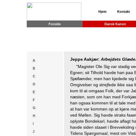
Hjem
Kontakt
Forside
Dansk Kanon
Jeppe Aakjær:
Arbejdets Glæde
A
"Magister Ole Sig var stadig 
B
Egnen; sit Tilhold havde han paa
C
Sjællænder, men han kjedede sig l
D
Omgivelser og strejfede ikke saa l
kom til at omgaas Folk, der var J
E
næsten, som om han med Forkjærl
F
han ogsaa kommen til at tale med 
G
at han var kommen op at kjøre m
ved Møllen. Sig havde straks faaet
H
oplyste Bondekarl, havde aflagt h
I
havde siden staaet i Brevveksli
J
Tidens Spørgsmaal, mest om Visti