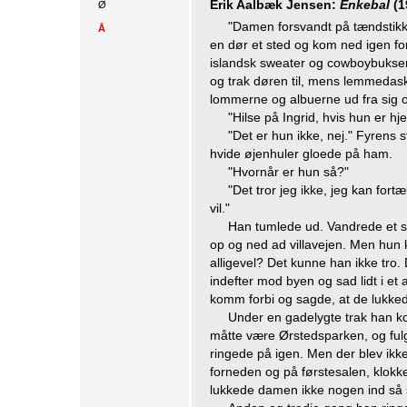
Erik Aalbæk Jensen:
Enkebal
(1
Ø
"Damen forsvandt på tændstik
Å
en dør et sted og kom ned igen f
islandsk sweater og cowboybukser.
og trak døren til, mens lemmeda
lommerne og albuerne ud fra sig o
"Hilse på Ingrid, hvis hun er h
"Det er hun ikke, nej." Fyrens s
hvide øjenhuler gloede på ham.
"Hvornår er hun så?"
"Det tror jeg ikke, jeg kan fortæ
vil."
Han tumlede ud. Vandrede et st
op og ned ad villavejen. Men hu
alligevel? Det kunne han ikke tro. D
indefter mod byen og sad lidt i et
komm forbi og sagde, at de lukke
Under en gadelygte trak han ko
måtte være Ørstedsparken, og fulgte
ringede på igen. Men der blev ikke
forneden og på førstesalen, klokk
lukkede damen ikke nogen ind så 