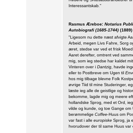
Interessantskab."
Rasmus Æreboe:
Notarius Pub
Autobiografi (1685-1744)
(1889)
"Ligesom nu dette næst afvigte A
Arbeid, megen Livs Fahre, Sorg og
æret, stedse var ved et frisk Moed,
Aaret derefter, omtrent ved samme 
mig, som ieg stedse har kaldet mit 
Vinteren over i
Dantzig
, havde inge
eller to Postbreve om Ugen til
Env
hos mig tilbage blevne Folk Kostp
øvrige Tiid til mine Studeringer, e
læste ieg alle de geistlige og his
bekomme, lagde mig og meere efte
hollandske Sprog, med et Ord, ie
vilde og kunde, og toe Gange om
berømmelige
Coffee
-Huus om Pos
var fast i alle
europiske
Sprog, ja 
hvorudover der til same Huus var e