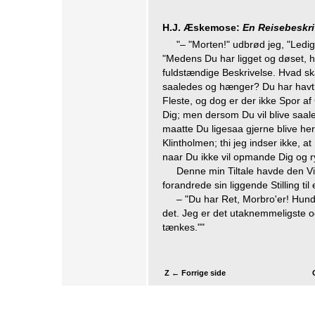
H.J. Æskemose:
En Reisebeskri
"– "Morten!" udbrød jeg, "Led
"Medens Du har ligget og døset, ha
fuldstændige Beskrivelse. Hvad sk
saaledes og hænger? Du har havt
Fleste, og dog er der ikke Spor af
Dig; men dersom Du vil blive saa
maatte Du ligesaa gjerne blive he
Klintholmen; thi jeg indser ikke, a
naar Du ikke vil opmande Dig og r
Denne min Tiltale havde den Vi
forandrede sin liggende Stilling ti
– "Du har Ret, Morbro'er! Hun
det. Jeg er det utaknemmeligste o
tænkes.""
Z ← Forrige side