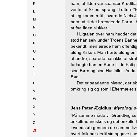
ham, at Ilden var saa nær Krudtk
K
vente, at Skibet sprang i Luften. "
L
at jeg kommer til", svarede Niels J
M
ham ud til det brændende Fartøj, hv
N
at faa Ilden slukket.
I Ligtalen over ham hedder det
O
stod han selv under Troens Banne
P
bekendt, men ærede ham offentlig
Q
aldrig Kirken. Man hørte aldrig e
af andre, sparede han ikke at stra
R
forlangte han en Bøde til de Fatt
S
sine Børn og sine Husfolk til Anda
T
Bøn.
Det er saadanne Mænd, der ska
U
omkring sig og som i Eftermælet si
V
W
X
Jens Peter Ægidius:
Mytologi o
Y
"På samme måde vil Grundtvig se 
enkeltmenneskets og det enkelte fo
Z
levnedsløb gennem de samme livs
Æ
hvert folk har dertil sin opgave i