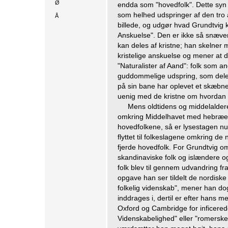
Ø
endda som "hovedfolk". Dette syn 
som helhed udspringer af den tro 
Å
billede, og udgør hvad Grundtvig k
Anskuelse". Den er ikke så snævert
kan deles af kristne; han skelner 
kristelige anskuelse og mener at 
"Naturalister af Aand": folk som 
guddommelige udspring, som deler
på sin bane har oplevet et skæbne
uenig med de kristne om hvordan d
Mens oldtidens og middelaldere
omkring Middelhavet med hebræe
hovedfolkene, så er lysestagen nu
flyttet til folkeslagene omkring de
fjerde hovedfolk. For Grundtvig om
skandinaviske folk og islændere o
folk blev til gennem udvandring f
opgave han ser tildelt de nordiske 
folkelig videnskab", mener han dog
inddrages i, dertil er efter hans m
Oxford og Cambridge for inficered
Videnskabelighed" eller "romers