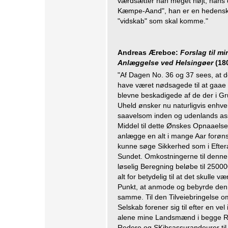
værdsætter han meget højt, hans d
Kæmpe-Aand", han er en hedensk p
"vidskab" som skal komme."
Andreas Æreboe:
Forslag til 
Anlæggelse ved Helsingøer
(18
"Af Dagen No. 36 og 37 sees, at
have været nødsagede til at gaae 
blevne beskadigede af de der i G
Uheld ønsker nu naturligvis enhv
saavelsom inden og udenlands ass
Middel til dette Ønskes Opnaaelse 
anlægge en alt i mange Aar forøn
kunne søge Sikkerhed som i Efter
Sundet. Omkostningerne til denne 
løselig Beregning beløbe til 2500
alt for betydelig til at det skulle
Punkt, at anmode og bebyrde den 
samme. Til den Tilveiebringelse om 
Selskab forener sig til efter en ve
alene mine Landsmænd i begge R
Redere og SKibsassurandeurer til