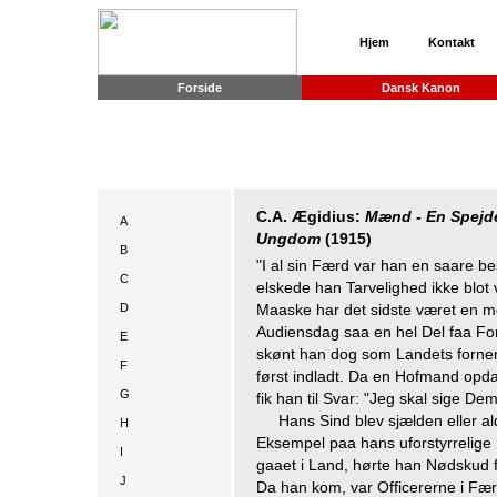
Hjem
Kontakt
Forside
Dansk Kanon
C.A. Ægidius:
Mænd - En Spejd
A
Ungdom
(1915)
B
"I al sin Færd var han en saare b
C
elskede han Tarvelighed ikke blot 
D
Maaske har det sidste været en me
Audiensdag saa en hel Del faa F
E
skønt han dog som Landets forne
F
først indladt. Da en Hofmand opd
G
fik han til Svar: "Jeg skal sige De
Hans Sind blev sjælden eller a
H
Eksempel paa hans uforstyrrelige 
I
gaaet i Land, hørte han Nødskud f
J
Da han kom, var Officererne i Færd