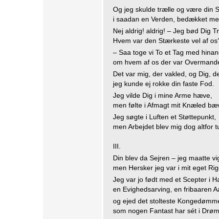
Og jeg skulde trælle og være din 
i saadan en Verden, bedækket me
Nej aldrig! aldrig! – Jeg bød Dig T
Hvem var den Stærkeste vel af os
– Saa toge vi To et Tag med hina
om hvem af os der var Overmand
Det var mig, der vakled, og Dig, de
jeg kunde ej rokke din faste Fod.
Jeg vilde Dig i mine Arme hæve,
men følte i Afmagt mit Knæled bæ
Jeg søgte i Luften et Støttepunkt,
men Arbejdet blev mig dog altfor t
III.
Din blev da Sejren – jeg maatte vi
men Hersker jeg var i mit eget Rig
Jeg var jo født med et Scepter i H
en Evighedsarving, en fribaaren A
og ejed det stolteste Kongedømm
som nogen Fantast har sét i Drø