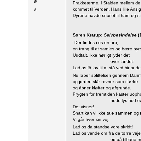
Ø
Frakkeærme. I Stalden mellem de 
kommet til Verden. Hans lille Ansig
Å
Dyrene havde snuset til ham og sl
Søren Krarup:
Selvbesindelse
(
"Der findes i os en uro,
en trang til at samles og bære byrd
Uudtalt, ikke hørligt lyder det
over landet:
Lad os få lov til at stå ved hinande
Nu løber splittelsen gennem Danm
og jorden slår revner som i tørke
og åbner kløfter og afgrunde.
Frygten for fremtiden kaster uophør
hede lys ned o
Det visner!
Snart kan vi ikke tale sammen og
Vi går hver sin vej.
Lad os da standse vore skridt!
Lad os vende om fra de tørre veje
og gå tilbage 