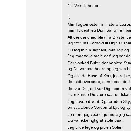
"Til Virkeligheden
I.
Min Tugtemester, min store Lærer
min Hyldest jeg Dig i Sang frembæ
Alt dengang jeg blev fra Brystet v
jeg tror, mit Forhold til Dig var sp
Du tog min Kjæphest, min Top og Tr
Jeg maatte jo taale det! jeg var den
Der vanked Buler, der vanked Stø
og Du var saa haard og jeg saa bl
Og alle de Huse af Kort, jeg rejste
de faldt overende, som bedst de k
det var Dig, det var Dig, som rev
Hvor kunde Du være saa ondskab
Jeg havde drømt Dig foruden Sky
en straalende Verden af Lys og Ly
Jo mere jeg voxed, jo mere jeg sa
Du var ikke rigtig at stole paa.
Jeg vilde lege og juble i Solen;