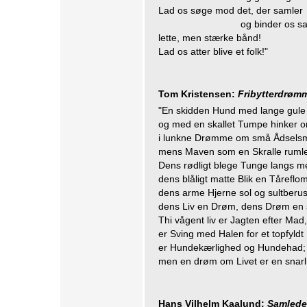
Lad os søge mod det, der samler
og binder os 
lette, men stærke bånd!
Lad os atter blive et folk!"
Tom Kristensen:
Fribytterdrøm
"En skidden Hund med lange gule
og med en skallet Tumpe hinker 
i lunkne Drømme om små Ådselsm
mens Maven som en Skralle rumle
Dens rødligt blege Tunge langs m
dens blåligt matte Blik en Tåreflom
dens arme Hjerne sol og sultberus
dens Liv en Drøm, dens Drøm en 
Thi vågent liv er Jagten efter Mad,
er Sving med Halen for et topfyldt
er Hundekærlighed og Hundehad;
men en drøm om Livet er en snarl
Hans Vilhelm Kaalund:
Samlede