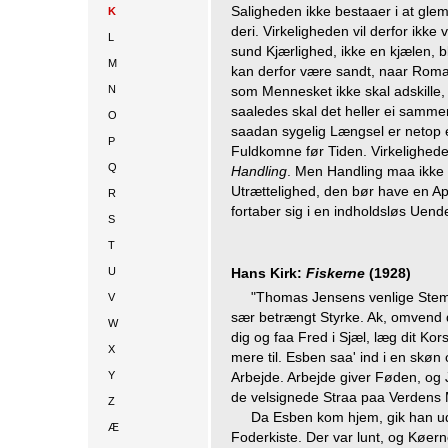
Saligheden ikke bestaaer i at gle
K
deri. Virkeligheden vil derfor ikk
L
sund Kjærlighed, ikke en kjælen, b
M
kan derfor være sandt, naar Roma
N
som Mennesket ikke skal adskille
saaledes skal det heller ei samme
O
saadan sygelig Længsel er netop e
P
Fuldkomne før Tiden. Virkelighede
Q
Handling
. Men Handling maa ikke ud
Utrættelighed, den bør have en Apri
R
fortaber sig i en indholdsløs Uend
S
T
U
Hans Kirk:
Fiskerne
(1928)
"Thomas Jensens venlige Stem
V
sær betrængt Styrke. Ak, omvend 
W
dig og faa Fred i Sjæl, læg dit Ko
X
mere til. Esben saa' ind i en skø
Y
Arbejde. Arbejde giver Føden, o
de velsignede Straa paa Verdens 
Z
Da Esben kom hjem, gik han ud
Æ
Foderkiste. Der var lunt, og Køe