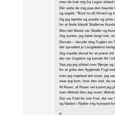
men de trak mig fra Legen afsted t
Dér satte de mig paa den haarde
og sagde: "Bryd nu dit Hoved og t
Og jeg tænkte og svedte og pinte 
for at finde blandt Skallerne Kund
Men det Meste var Skaller og Avner
Jeg syntes, jeg tabte langt mér, en
Derude – derude slog Fuglen sin Tr
dér sprudled jo Livsglædens herlig
Jeg maatte derud for at prøve mit
der var Ungdom og luende Ild i mit
Saa jog jeg afsted over Bjerge og
for at gribe den flygtende Fugl ve
men jeg mærked det snart, jeg va
naar jeg kom, hvor den sad, da va
Af Roser, af Roser vel tusind jeg p
men tilblods blev jeg revet, tilblods
Der var Fald for min Fod, der var 
og Nøden i Pjalter mig humped for
II.