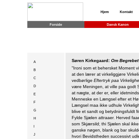
Hjem
Kontakt
Forside
Dansk Kanon
Søren Kirkegaard:
Om Begrebet 
A
"Ironi som et behersket Moment vi
B
at den lærer at virkeliggjøre Virk
C
vedbørlige
Eftertryk paa Virkeligh
D
være Meningen, at ville paa godt S
at nægte, at der er, eller idetminds
E
Menneske en Længsel efter et H
F
Længsel maa ikke udhule Virkelig
G
blive et sandt og betydningsfuldt 
Fylde Sjælen attraaer. Herved faae
H
som Skjærsild; thi Sjælen skal ikke
I
ganske nøgen, blank og bar skulde
J
hvori Bevidstheden successivt udle