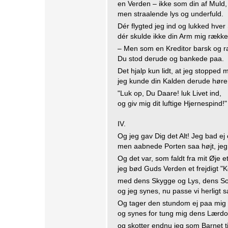
en Verden – ikke som din af Muld,
men straalende lys og underfuld.
Dér flygted jeg ind og lukked hve
dér skulde ikke din Arm mig række
– Men som en Kreditor barsk og r
Du stod derude og bankede paa.
Det hjalp kun lidt, at jeg stopped m
jeg kunde din Kalden derude høre
"Luk op, Du Daare! luk Livet ind,
og giv mig dit luftige Hjernespind!"
IV.
Og jeg gav Dig det Alt! Jeg bad e
men aabnede Porten saa højt, je
Og det var, som faldt fra mit Øje e
jeg bød Guds Verden et frejdigt "
med dens Skygge og Lys, dens S
og jeg synes, nu passe vi herligt
Og tager den stundom ej paa mig b
og synes for tung mig dens Lærdom
og skotter endnu jeg som Barnet ti