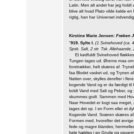
Latin. Men alt andet har jeg holdt
blive alt hvad Plato vilde kalde en
rigtig, han har Universet indvend
Kirstine Marie Jensen:
Frøken 
"
919. Sylte I.
(1 Svinehoved (ca. 
Spsk. Salt, 2 str. Tsk. Allehaande, 
Et kødfuldt Svinehoved flække
Tungen tages ud. Ørerne maa omh
foretrækker, helt skæres af. Tryn
faa Blodet vasket ud, og Trynen 
Natten over, skylles derefter i flere
kogende Vand og er da færdigt til 
koldt Vand med Salt og Peber, og
skummes godt. Sammen med Hove
Naar Hovedet er kogt saa meget, a
tages det op. I en Form eller et d
Kogende Vand. Sværen skæres af 
Formen med, hvorefter det øvrige
fede og magre blandes; herimellem
hele hældes i en Gryde og opvar