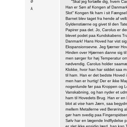
"Skal jeg fortælle dig, hvem Car
Ø
Han er Søn af Kongen af Danmark
Å
Slot" Kongen fik ham i sit Fængsel
Barnet blev taget fra hende af ve
Gyldenstiærne og givet til den Tat
Papirer paa det. Jo, Carolus er d
blevet podet paa Kundskabens Træ
Danmark! Hans Hoved har vist sig
Ekspansionsevne. Jeg fjærner Hove
Hinden over Hjærnen danne sig til 
men sørger for høj Temperatur om
nødvendig. Carolus holder saamænd
Klokke, hvor han har siddet saa man
til ham. Han er det bedste Hoved i
men han er hurtig! Der er ikke Mag
nogenlunde før paa Kroppen og 
Vanskabning, og han nyder et udmæ
ham til Hovedets Brug. Han er en
blot at
vise
ham Jærn, saa begydner
mellem Metallerne ved Berøring al
gør ham svedig paa Fingerspidse
Sølv har en lægende Indflydelse 
er slet ikke ensidig lærd, han kan