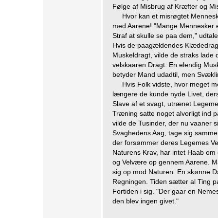
Følge af Misbrug af Kræfter og Mi
Hvor kan et misrøgtet Mennesk
med Aarene! "Mange Mennesker er
Straf at skulle se paa dem," udta
Hvis de paagældendes Klædedragt 
Muskeldragt, vilde de straks lade 
velskaaren Dragt. En elendig Mus
betyder Mand udadtil, men Svæklin
Hvis Folk vidste, hvor meget 
længere de kunde nyde Livet, derso
Slave af et svagt, utrænet Legeme
Træning satte noget alvorligt ind
vilde de Tusinder, der nu vaaner 
Svaghedens Aag, tage sig sammen
der forsømmer deres Legemes Vedl
Naturens Krav, har intet Haab om 
og Velvære op gennem Aarene. Man 
sig op mod Naturen. En skønne D
Regningen. Tiden sætter al Ting p
Fortiden i sig. "Der gaar en Neme
den blev ingen givet."