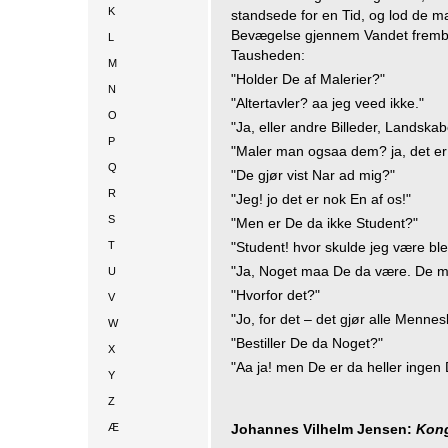
K
standsede for en Tid, og lod de
Bevægelse gjennem Vandet frembr
L
Tausheden:
M
"Holder De af Malerier?"
N
"Altertavler? aa jeg veed ikke."
O
"Ja, eller andre Billeder, Landska
P
"Maler man ogsaa dem? ja, det er 
Q
"De gjør vist Nar ad mig?"
R
"Jeg! jo det er nok En af os!"
S
"Men er De da ikke Student?"
T
"Student! hvor skulde jeg være blev
"Ja, Noget maa De da være. De ma
U
"Hvorfor det?"
V
"Jo, for det – det gjør alle Mennes
W
"Bestiller De da Noget?"
X
"Aa ja! men De er da heller ingen
Y
Z
Æ
Johannes Vilhelm Jensen:
Kong