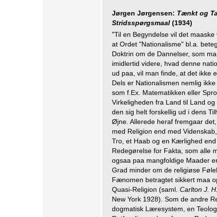
Jørgen Jørgensen:
Tænkt og Ta
Stridsspørgsmaal
(1934)
"Til en Begyndelse vil det maask
at Ordet "Nationalisme" bl.a. bete
Doktrin om de Dannelser, som ma
imidlertid videre, hvad denne nat
ud paa, vil man finde, at det ikke e
Dels er Nationalismen nemlig ikk
som f.Ex. Matematikken eller Spro
Virkeligheden fra Land til Land og
den sig helt forskellig ud i dens 
Øjne. Allerede heraf fremgaar det
med Religion end med Videnskab, d
Tro, et Haab og en Kærlighed end 
Redegørelse for Fakta, som alle må
ogsaa paa mangfoldige Maader emo
Grad minder om de religiøse Følel
Fænomen betragtet sikkert maa opf
Quasi-Religion (saml.
Carlton J. 
New York 1928). Som de andre Rel
dogmatisk Læresystem, en Teologi