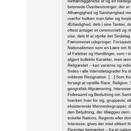
Retfærdiggørelse af og en Redegø
betonede Overbevisninger, der er 
Afhængighed og Samhørighed med 
overfor hvilken man føler sig forpli
Ærbødighed, dels i sine Tanker, d
oftest antager et ceremonielt og rit
vise
, dels til at
styrke
det Sindelag 
Fænomenet udspringer. Forsaavidt 
Nationalismen som en Lære om Nati
af Følelser og Handlinger, som i
afgjort kollektiv Karakter, men iøv
Religiøsitet – kan varieres og indi
findes i alle Intensitetsgrader fra
mildeste Resignation. […] Som K
forsøgt at opstille Race, Religion,
geografisk Afgrænsning, Interess
Folkeaand og Beslutning om Sam
hverken hver for sig, gruppevis, el
eksisterende Menneskegrupper, de
den Betydning, der tillægges dem,
enkelte Nations, Regents eller do
Interesse, gives der intet sikkert 
Parentes bemærket – fra et nation