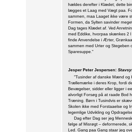
hældes derefter i Klædet; dette b
lægges et Laag med Vægt paa. For
sammen, maa Laaget ikke være stø
Formen, da Sylten savinder mege
Dag tages Klædet af. Ved Anretnin
med Eddike, hvorpaa skænkes 2 
finde Anvendelse i Ærter, Grønkaa
sammen med Urter og Stegeben o
Sparesuppe."
Jesper Peter Jespersen:
Stavsy
"Tusinder af danske Mænd og K
Trællemærke i deres Krop, fordi de
Bevægelser, sidder eller ligger i e
alvorligt Forsøg på at raade Bod 
Træning. Børn i Tusindvis er skæ
Skolen ikke med Forstaaelse og I
legemlige Udvikling og Opdragelse
Dag efter Dag ser jeg Menneske
følge af Misrøgt – deformerede, 
Led. Gang paa Gang staar jeg ov