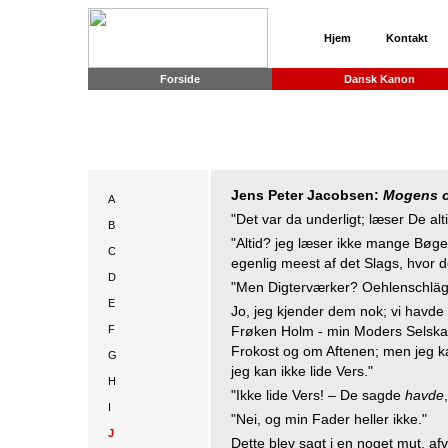
Hjem
Kontakt
Forside
Dansk Kanon
Jens Peter Jacobsen:
Mogens o
A
"Det var da underligt; læser De a
B
"Altid? jeg læser ikke mange Bøge
C
egenlig meest af det Slags, hvor de
D
"Men Digterværker? Oehlenschläge
E
Jo, jeg kjender dem nok; vi havde
F
Frøken Holm - min Moders Selskab
Frokost og om Aftenen; men jeg k
G
jeg kan ikke lide Vers."
H
"Ikke lide Vers! – De sagde
havde
I
"Nei, og min Fader heller ikke."
J
Dette blev sagt i en noget mut, a