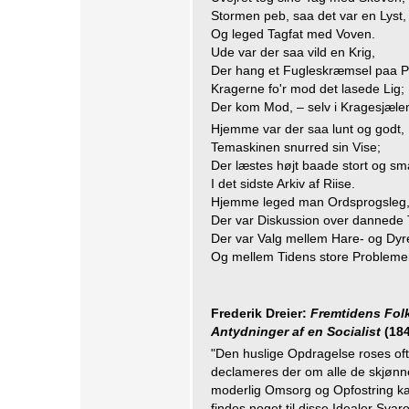
Stormen peb, saa det var en Lyst,
Og leged Tagfat med Voven.
Ude var der saa vild en Krig,
Der hang et Fugleskræmsel paa P
Kragerne fo'r mod det lasede Lig;
Der kom Mod, – selv i Kragesjæle
Hjemme var der saa lunt og godt,
Temaskinen snurred sin Vise;
Der læstes højt baade stort og sm
I det sidste Arkiv af Riise.
Hjemme leged man Ordsprogsleg
Der var Diskussion over dannede 
Der var Valg mellem Hare- og Dyr
Og mellem Tidens store Problemer
Frederik Dreier:
Fremtidens Fol
Antydninger af en Socialist
(184
"Den huslige Opdragelse roses oft
declameres der om alle de skjønn
moderlig Omsorg og Opfostring ka
findes noget til disse Idealer Svar