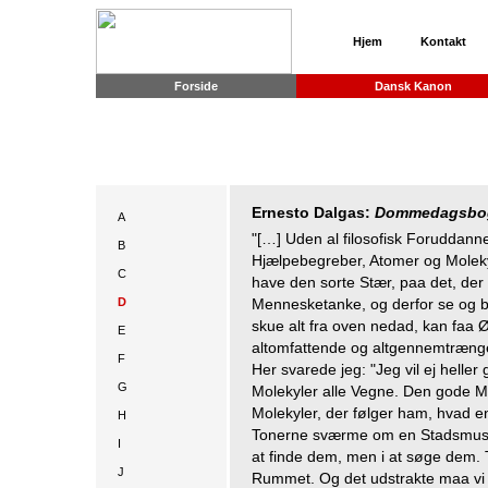
Hjem
Kontakt
Forside
Dansk Kanon
Ernesto Dalgas:
Dommedagsbo
A
"[…] Uden al filosofisk Foruddan
B
Hjælpebegreber, Atomer og Molekyl
C
have den sorte Stær, paa det, der i
D
Mennesketanke, og derfor se og b
skue alt fra oven nedad, kan faa Ø
E
altomfattende og altgennemtrængen
F
Her svarede jeg: "Jeg vil ej heller 
G
Molekyler alle Vegne. Den gode M
Molekyler, der følger ham, hvad 
H
Tonerne sværme om en Stadsmusika
I
at finde dem, men i at søge dem. T
J
Rummet. Og det udstrakte maa vi 